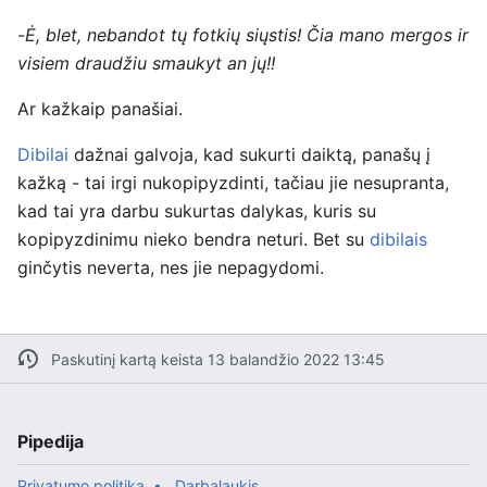
-
Ė, blet, nebandot tų fotkių siųstis! Čia mano mergos ir
visiem draudžiu smaukyt an jų!!
Ar kažkaip panašiai.
Dibilai
dažnai galvoja, kad sukurti daiktą, panašų į
kažką - tai irgi
nukopipyzdinti
, tačiau jie nesupranta,
kad tai yra darbu sukurtas dalykas, kuris su
kopipyzdinimu nieko bendra neturi. Bet su
dibilais
ginčytis neverta, nes jie nepagydomi.
Paskutinį kartą keista 13 balandžio 2022 13:45
Pipedija
Privatumo politika
Darbalaukis