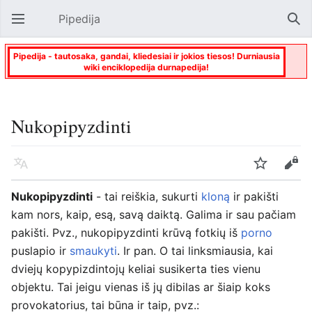
Pipedija
Atverti pagrindinį meniu
Paie
Pipedija - tautosaka, gandai, kliedesiai ir jokios tiesos! Durniausia
wiki enciklopedija durnapedija!
Nukopipyzdinti
Kalba
Stebėti
Keisti
Nukopipyzdinti
- tai reiškia, sukurti
kloną
ir pakišti
kam nors, kaip, esą, savą daiktą. Galima ir sau pačiam
pakišti. Pvz., nukopipyzdinti krūvą fotkių iš
porno
puslapio ir
smaukyti
. Ir pan. O tai linksmiausia, kai
dviejų kopypizdintojų keliai susikerta ties vienu
objektu. Tai jeigu vienas iš jų dibilas ar šiaip koks
provokatorius, tai būna ir taip, pvz.: