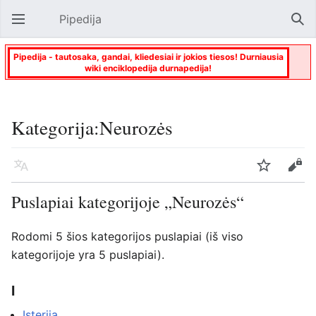
Pipedija
Atverti pagrindinį meniu
Paie
Pipedija - tautosaka, gandai, kliedesiai ir jokios tiesos! Durniausia
wiki enciklopedija durnapedija!
Kategorija:Neurozės
Kalba
Stebėti
Keisti
Puslapiai kategorijoje „Neurozės“
Rodomi 5 šios kategorijos puslapiai (iš viso
kategorijoje yra 5 puslapiai).
I
Isterija