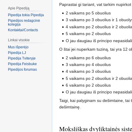
Paprastai gi tariant, vat tarkim nupirko
Apie Pipediją
2 vaikams po 5 obuolius
Pipedija tokia Pipedija
3 vaikams po 3 obuolius ir 1 obuoly
Pipedijos redagcinė
kolegija
4 vaikams po 2 obuolius ir 2 obuoli
Kontaktai/Contacts
5 vaikams po 2 obuolius
Linkai visokie
O jau daugiau iš principo nepasidal
Mus išperėjo
O štai jei nuperkam tuziną, tai yra 12 o
Pipedija LJ
2 vaikams po 6 obuolius
Pipedija Tviteryje
Pipedija Feisbuke
3 vaikams po 4 obuolius
Pipedijos forumas
4 vaikams po 3 obuolius
5 vaikams po 2 obuolius ir 2 obuoli
6 vaikams po 2 obuolius
O jau daugiau iš principo nepasidal
Taigi, kai palyginam su dešimtaine, tai 
dešimtainę.
Moksliškas dvyliktainės sis