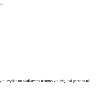
at:
i yra, dvyliktainė skaičiavimo sistema yra dvigubai geresnė už