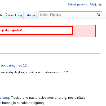
Sukurti paskyrą
Prisijungti
Paieška
ti
Žiūrėti kodą
Istorija
edija durnapedija!
p po
tuziną
, nes
12
.
r valandų dvylika, ir mėnesių metuose - irgi 12.
istemą
. Tiesiog prie pastarosios mes pripratę, nes pirštais
 nes būtent jie nusako patogumą.