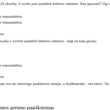
t 10 obuolių. Ir norite juos padalinti keliems vaikams. Kas gaunasi? Ogi v
s nepasidalina
ai nepasidalina
ina
buolių ir norime padalinti keliems vaikams - taigi va kaip geriau:
ai nepasidalina
ina
toje vos du sėkmingo padalinimo atvejai, o dvyliktainėje - net keturi. Ta
temos gerumo paaiškinimas