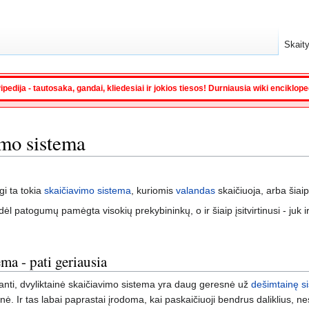
Skaity
ipedija - tautosaka, gandai, kliedesiai ir jokios tiesos! Durniausia wiki enciklop
imo sistema
igi ta tokia
skaičiavimo sistema
, kuriomis
valandas
skaičiuoja, arba šiai
ėl patogumų pamėgta visokių prekybininkų, o ir šiaip įsitvirtinusi - juk i
ma - pati geriausia
danti, dvyliktainė skaičiavimo sistema yra daug geresnė už
dešimtainę s
ainė. Ir tas labai paprastai įrodoma, kai paskaičiuoji bendrus daliklius,