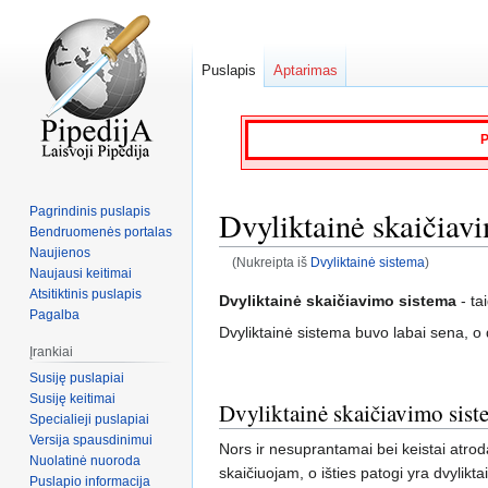
Puslapis
Aptarimas
P
Pagrindinis puslapis
Dvyliktainė skaičiav
Bendruomenės portalas
Naujienos
(Nukreipta iš
Dvyliktainė sistema
)
Naujausi keitimai
Atsitiktinis puslapis
Jump
Jump
Dvyliktainė skaičiavimo sistema
- ta
Pagalba
to
to
Dvyliktainė sistema buvo labai sena, o d
navigation
search
Įrankiai
Susiję puslapiai
Susiję keitimai
Dvyliktainė skaičiavimo siste
Specialieji puslapiai
Versija spausdinimui
Nors ir nesuprantamai bei keistai atro
Nuolatinė nuoroda
skaičiuojam, o išties patogi yra dvylikt
Puslapio informacija