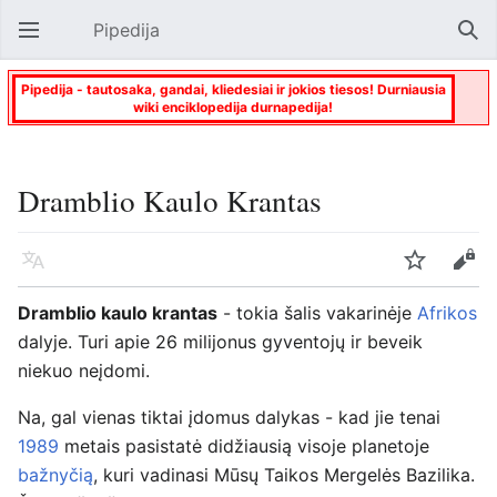
Pipedija
Atverti pagrindinį meniu
Paie
Pipedija - tautosaka, gandai, kliedesiai ir jokios tiesos! Durniausia
wiki enciklopedija durnapedija!
Dramblio Kaulo Krantas
Kalba
Stebėti
Keisti
Dramblio kaulo krantas
- tokia šalis vakarinėje
Afrikos
dalyje. Turi apie 26 milijonus gyventojų ir beveik
niekuo neįdomi.
Na, gal vienas tiktai įdomus dalykas - kad jie tenai
1989
metais pasistatė didžiausią visoje planetoje
bažnyčią
, kuri vadinasi Mūsų Taikos Mergelės Bazilika.