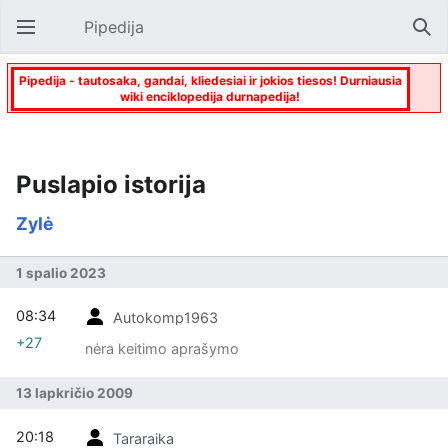
Pipedija
Atverti pagrindinį meniu
Paie
Pipedija - tautosaka, gandai, kliedesiai ir jokios tiesos! Durniausia
wiki enciklopedija durnapedija!
Puslapio istorija
Zylė
1 spalio 2023
08:34
Autokomp1963
+27
nėra keitimo aprašymo
13 lapkričio 2009
20:18
Tararaika