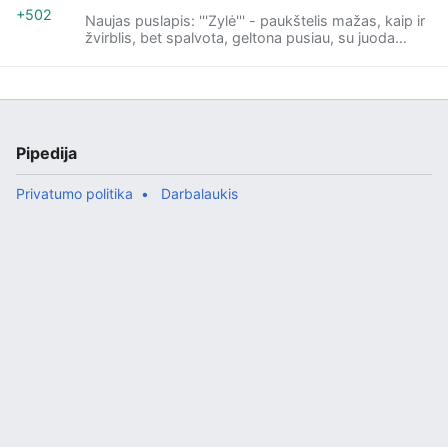
+502
Naujas puslapis: '''Zylė''' - paukštelis mažas, kaip ir
žvirblis, bet spalvota, geltona pusiau, su juoda
juosta. Tai šiaip jau durnas paukštukas, nuo to ir
žodis "zylioti", betgi biologai...
Pipedija
Privatumo politika
Darbalaukis