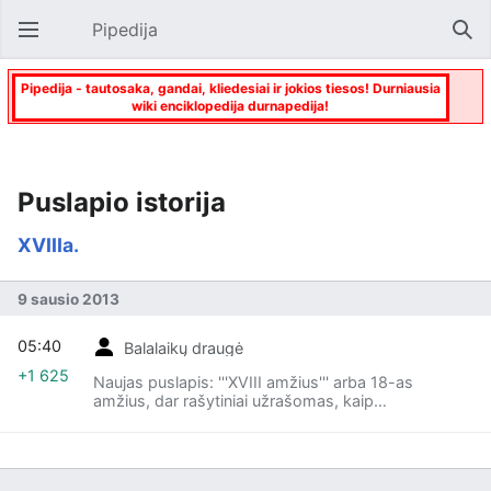
Pipedija
Atverti pagrindinį meniu
Paie
Pipedija - tautosaka, gandai, kliedesiai ir jokios tiesos! Durniausia
wiki enciklopedija durnapedija!
Puslapio istorija
XVIIIa.
9 sausio 2013
05:40
Balalaikų draugė
+1 625
Naujas puslapis: '''XVIII amžius''' arba 18-as
amžius, dar rašytiniai užrašomas, kaip
'''aštuonioliktas amžius''', yra kažkodėl nuo 1700
metų iki 1799 metų ir visai jame nėra ska...