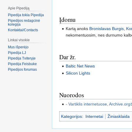
Apie Pipediją
Pipedija tokia Pipedija
Įdomu
Pipedijos redagcinė
kolegija
Kartą anoks
Bronislavas Burgis
,
Ko
Kontaktai/Contacts
nekomentuosim, nes durnumo kalb
Linkai visokie
Mus išperėjo
Pipedija LJ
Dar žr.
Pipedija Tviteryje
Pipedija Feisbuke
Baltic Net News
Pipedijos forumas
Silicon Lights
Nuorodos
- Vartiklis internetuose, Archive.org
Kategorijos
:
Internetai
Žiniasklaida