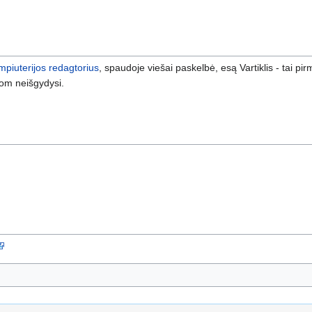
mpiuterijos
redagtorius
, spaudoje viešai paskelbė, esą Vartiklis - tai pi
om neišgydysi.