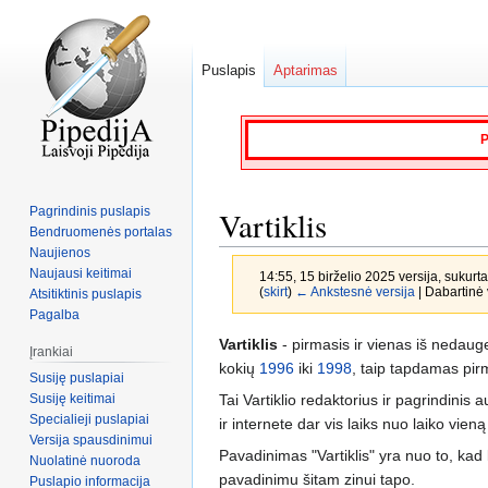
Puslapis
Aptarimas
P
Pagrindinis puslapis
Vartiklis
Bendruomenės portalas
Naujienos
Naujausi keitimai
14:55, 15 birželio 2025 versija, sukurt
(
skirt
)
← Ankstesnė versija
| Dabartinė v
Atsitiktinis puslapis
Pagalba
Jump
Jump
Vartiklis
- pirmasis ir vienas iš nedauge
Įrankiai
to
to
kokių
1996
iki
1998
, taip tapdamas pi
Susiję puslapiai
navigation
search
Susiję keitimai
Tai Vartiklio redaktorius ir pagrindinis 
Specialieji puslapiai
ir internete dar vis laiks nuo laiko vieną
Versija spausdinimui
Pavadinimas "Vartiklis" yra nuo to, k
Nuolatinė nuoroda
pavadinimu šitam zinui tapo.
Puslapio informacija