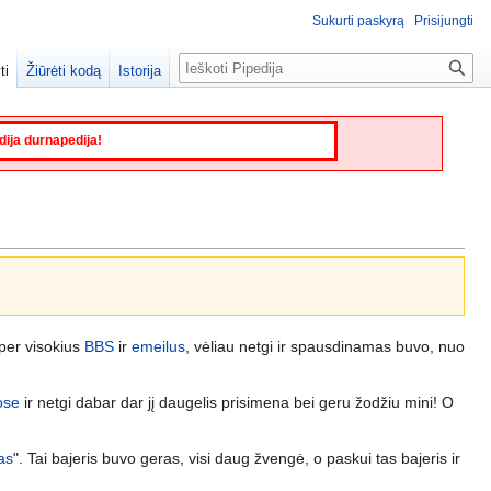
Sukurti paskyrą
Prisijungti
Paieška
ti
Žiūrėti kodą
Istorija
edija durnapedija!
 per visokius
BBS
ir
emeilus
, vėliau netgi ir spausdinamas buvo, nuo
ose
ir netgi dabar dar jį daugelis prisimena bei geru žodžiu mini! O
as
". Tai bajeris buvo geras, visi daug žvengė, o paskui tas bajeris ir