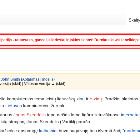
Skaity
ipedija - tautosaka, gandai, kliedesiai ir jokios tiesos! Durniausia wiki enciklop
a
John Smith
(
Aptarimas
|
indėlis
)
ersija (skirt) | Vėlesnė versija → (skirt)
lio kompiuterijos tema leistų lietuviškų
zinų
ir
e-zinų
. Pradžioj platintas
rmu
Lietuvos
kompiuteriniu žurnalu.
autorius
Jonas Skendelis
tapo neišdildoma figūra lietuviškuose
internetu
 kitą straipsnį Jonas Skendelis į Vartiklį parašo.
ad kažkokie apspangę
kalbainiai
buvo sugalvoję taip išversti žodį "
modem