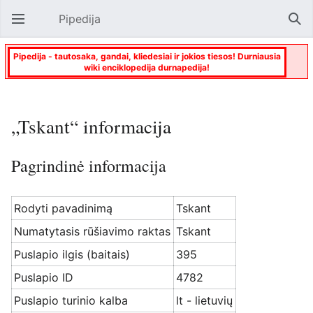
Pipedija
Atverti pagrindinį meniu
Paie
Pipedija - tautosaka, gandai, kliedesiai ir jokios tiesos! Durniausia
wiki enciklopedija durnapedija!
„Tskant“ informacija
Pagrindinė informacija
Rodyti pavadinimą
Tskant
Numatytasis rūšiavimo raktas
Tskant
Puslapio ilgis (baitais)
395
Puslapio ID
4782
Puslapio turinio kalba
lt - lietuvių