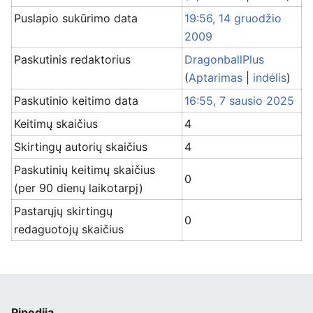
Puslapio sukūrimo data
19:56, 14 gruodžio
2009
Paskutinis redaktorius
DragonballPlus
(
Aptarimas
|
indėlis
)
Paskutinio keitimo data
16:55, 7 sausio 2025
Keitimų skaičius
4
Skirtingų autorių skaičius
4
Paskutinių keitimų skaičius
0
(per 90 dienų laikotarpį)
Pastarųjų skirtingų
0
redaguotojų skaičius
Pipedija