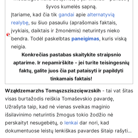
šyvos kumelės sapną.
Įtariame, kad čia tik
gandai
apie
alternatyvią
realybę
, su šiuo pasauliu (aprašomais faktais,
įvykiais, daiktais ir žmonėmis) neturintys nieko
bendra. Todėl paskelbtas
paneigimas
, kuris viską
neigia.
Konkrečias pastabas skaitykite straipsnio
aptarime. Ir nepamirškite - jei turite teisingesnių
faktų, galite juos čia pat pataisyti ir papildyti
tinkamais faktais!
Wząłdzemarzhs Tomąszsziszcięwzskih
- tai vat šitas
visas burtažodis reiškia Tomaševskio pavardę,
Užrašyta taip, kad nė vienas sveikas maginio
išsilavinimo neturintis žmogus tokio žodžio nė
perskaityt nesugebėtų, o
lenkai
dar nori, kad
dokumentuose leistų lenkiškas pavardes šitaip rašyti...