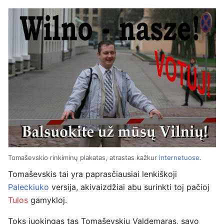
Tomaševskio rinkiminų plakatas, atrastas kažkur
internetuose
.
Tomaševskis tai yra paprasčiausiai lenkiškoji
Paleckiuko
versija, akivaizdžiai abu surinkti toj pačioj
Tulos
gamykloj.
Toks juokingas tas Tomaševskiu Valdemaras, savo