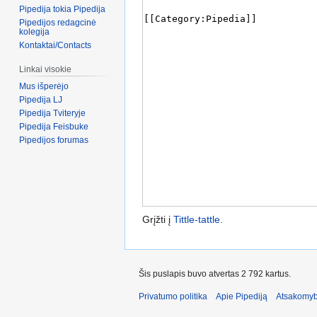
Pipedija tokia Pipedija
Pipedijos redagcinė
kolegija
Kontaktai/Contacts
Linkai visokie
Mus išperėjo
Pipedija LJ
Pipedija Tviteryje
Pipedija Feisbuke
Pipedijos forumas
Grįžti į
Tittle-tattle
.
Šis puslapis buvo atvertas 2 792 kartus.
Privatumo politika
Apie Pipediją
Atsakomyb