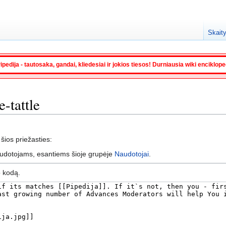
Skaity
ipedija - tautosaka, gandai, kliedesiai ir jokios tiesos! Durniausia wiki enciklop
e-tattle
 šios priežasties:
audotojams, esantiems šioje grupėje
Naudotojai
.
o kodą.