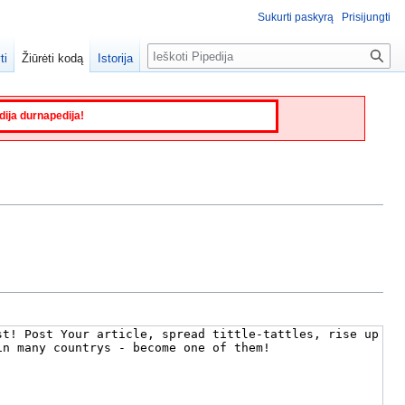
Sukurti paskyrą
Prisijungti
Paieška
ti
Žiūrėti kodą
Istorija
edija durnapedija!