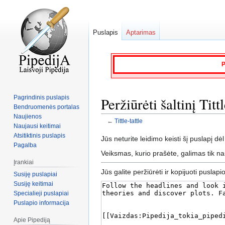
Puslapis
Aptarimas
P
Pagrindinis puslapis
Peržiūrėti šaltinį Tittl
Bendruomenės portalas
Naujienos
←
Tittle-tattle
Naujausi keitimai
Atsitiktinis puslapis
Jump
Jump
Jūs neturite leidimo keisti šį puslapį dėl
Pagalba
to
to
Veiksmas, kurio prašėte, galimas tik n
navigation
search
Įrankiai
Jūs galite peržiūrėti ir kopijuoti puslapi
Susiję puslapiai
Susiję keitimai
Specialieji puslapiai
Puslapio informacija
Apie Pipediją