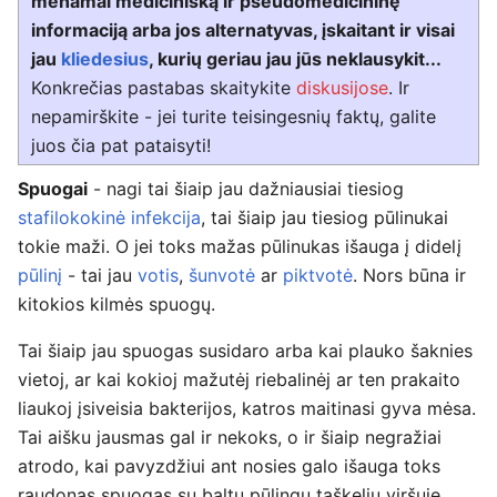
menamai medicinišką ir pseudomedicininę
informaciją arba jos alternatyvas, įskaitant ir visai
jau
kliedesius
, kurių geriau jau jūs neklausykit...
Konkrečias pastabas skaitykite
diskusijose
. Ir
nepamirškite - jei turite teisingesnių faktų, galite
juos čia pat pataisyti!
Spuogai
- nagi tai šiaip jau dažniausiai tiesiog
stafilokokinė infekcija
, tai šiaip jau tiesiog pūlinukai
tokie maži. O jei toks mažas pūlinukas išauga į didelį
pūlinį
- tai jau
votis
,
šunvotė
ar
piktvotė
. Nors būna ir
kitokios kilmės spuogų.
Tai šiaip jau spuogas susidaro arba kai plauko šaknies
vietoj, ar kai kokioj mažutėj riebalinėj ar ten prakaito
liaukoj įsiveisia bakterijos, katros maitinasi gyva mėsa.
Tai aišku jausmas gal ir nekoks, o ir šiaip negražiai
atrodo, kai pavyzdžiui ant nosies galo išauga toks
raudonas spuogas su baltu pūlingu taškeliu viršuje...