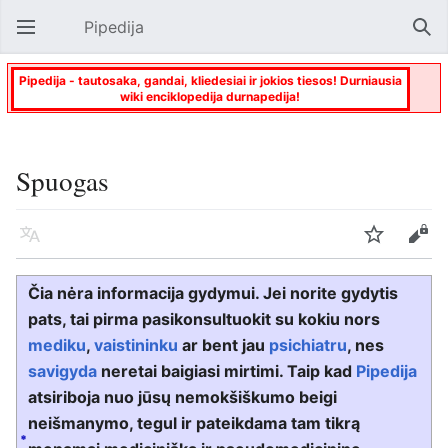
Pipedija
Atverti pagrindinį meniu
Paie
Pipedija - tautosaka, gandai, kliedesiai ir jokios tiesos! Durniausia
wiki enciklopedija durnapedija!
Spuogas
Kalba
Stebėti
Keisti
Čia nėra informacija gydymui. Jei norite gydytis
pats, tai pirma pasikonsultuokit su kokiu nors
mediku
,
vaistininku
ar bent jau
psichiatru
, nes
savigyda
neretai baigiasi mirtimi. Taip kad
Pipedija
atsiriboja nuo jūsų nemokšiškumo beigi
neišmanymo, tegul ir pateikdama tam tikrą