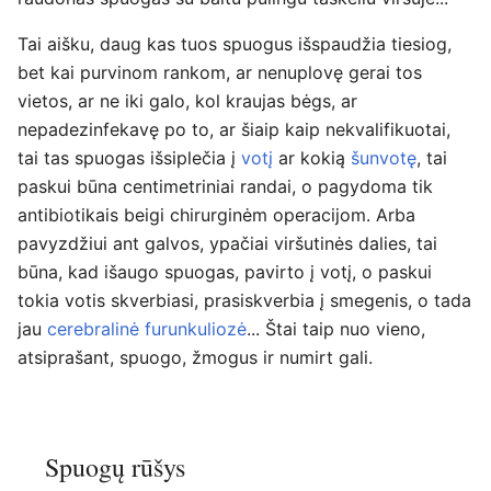
Tai aišku, daug kas tuos spuogus išspaudžia tiesiog,
bet kai purvinom rankom, ar nenuplovę gerai tos
vietos, ar ne iki galo, kol kraujas bėgs, ar
nepadezinfekavę po to, ar šiaip kaip nekvalifikuotai,
tai tas spuogas išsiplečia į
votį
ar kokią
šunvotę
, tai
paskui būna centimetriniai randai, o pagydoma tik
antibiotikais beigi chirurginėm operacijom. Arba
pavyzdžiui ant galvos, ypačiai viršutinės dalies, tai
būna, kad išaugo spuogas, pavirto į votį, o paskui
tokia votis skverbiasi, prasiskverbia į smegenis, o tada
jau
cerebralinė furunkuliozė
... Štai taip nuo vieno,
atsiprašant, spuogo, žmogus ir numirt gali.
Spuogų rūšys