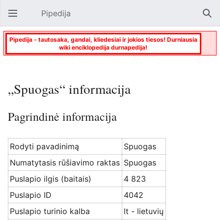
Pipedija
Atverti pagrindinį meniu
Paie
Pipedija - tautosaka, gandai, kliedesiai ir jokios tiesos! Durniausia
wiki enciklopedija durnapedija!
„Spuogas“ informacija
Pagrindinė informacija
Rodyti pavadinimą
Spuogas
Numatytasis rūšiavimo raktas
Spuogas
Puslapio ilgis (baitais)
4 823
Puslapio ID
4042
Puslapio turinio kalba
lt - lietuvių