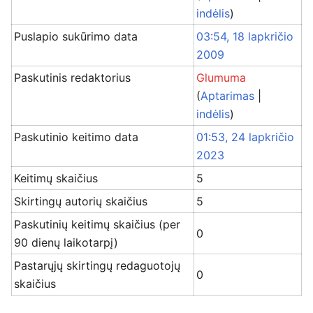
indėlis
)
Puslapio sukūrimo data
03:54, 18 lapkričio
2009
Paskutinis redaktorius
Glumuma
(
Aptarimas
|
indėlis
)
Paskutinio keitimo data
01:53, 24 lapkričio
2023
Keitimų skaičius
5
Skirtingų autorių skaičius
5
Paskutinių keitimų skaičius (per
0
90 dienų laikotarpį)
Pastarųjų skirtingų redaguotojų
0
skaičius