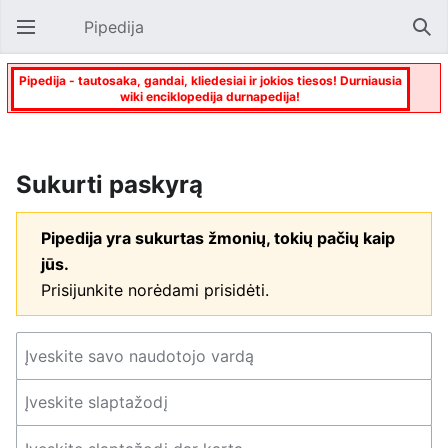
Pipedija
Atverti pagrindinį meniu
Paie
Pipedija - tautosaka, gandai, kliedesiai ir jokios tiesos! Durniausia
wiki enciklopedija durnapedija!
Sukurti paskyrą
Pipedija yra sukurtas žmonių, tokių pačių kaip
jūs.
Prisijunkite norėdami prisidėti.