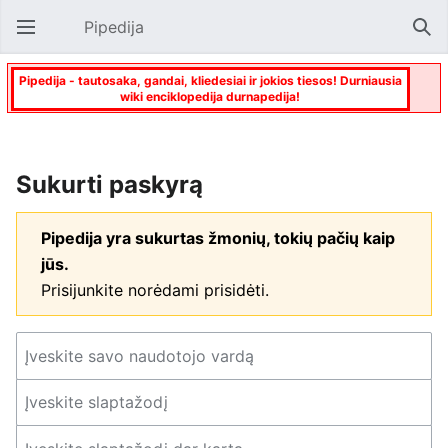
Pipedija
Atverti pagrindinį meniu
Paie
Pipedija - tautosaka, gandai, kliedesiai ir jokios tiesos! Durniausia
wiki enciklopedija durnapedija!
Sukurti paskyrą
Pipedija yra sukurtas žmonių, tokių pačių kaip
jūs.
Prisijunkite norėdami prisidėti.