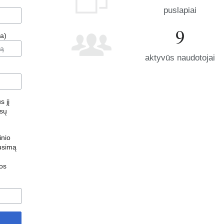
puslapiai
9
a)
aktyvūs naudotojai
s jį
ūsų
inio
ausimą
os