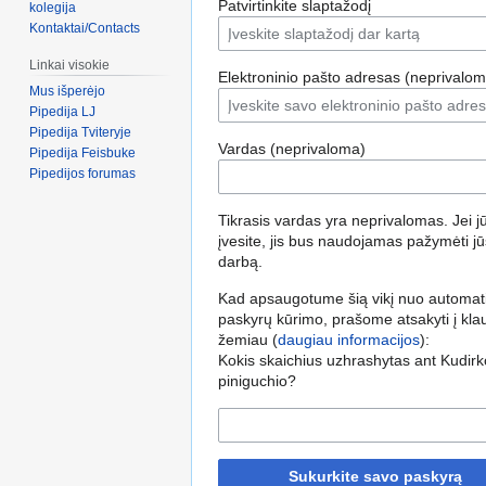
Patvirtinkite slaptažodį
kolegija
Kontaktai/Contacts
Linkai visokie
Elektroninio pašto adresas (neprivalom
Mus išperėjo
Pipedija LJ
Pipedija Tviteryje
Vardas (neprivaloma)
Pipedija Feisbuke
Pipedijos forumas
Tikrasis vardas yra neprivalomas. Jei jū
įvesite, jis bus naudojamas pažymėti j
darbą.
Kad apsaugotume šią vikį nuo automat
paskyrų kūrimo, prašome atsakyti į kl
žemiau (
daugiau informacijos
):
Kokis skaichius uzhrashytas ant Kudirk
piniguchio?
Sukurkite savo paskyrą