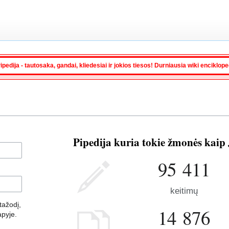
ipedija - tautosaka, gandai, kliedesiai ir jokios tiesos! Durniausia wiki enciklop
Pipedija kuria tokie žmonės kaip 
95 411
keitimų
ažodį,
14 876
apyje.