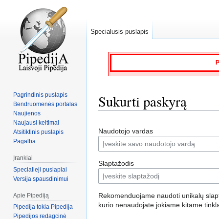
Specialusis puslapis
P
Pagrindinis puslapis
Sukurti paskyrą
Bendruomenės portalas
Naujienos
Naujausi keitimai
Jump
Jump
Naudotojo vardas
Atsitiktinis puslapis
to
to
Pagalba
navigation
search
Įrankiai
Slaptažodis
Specialieji puslapiai
Versija spausdinimui
Rekomenduojame naudoti unikalų slapt
Apie Pipediją
kurio nenaudojate jokiame kitame tinkl
Pipedija tokia Pipedija
Pipedijos redagcinė