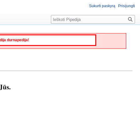
Sukurti paskyrą
Prisijungti
Paieška
edija durnapedija!
Jūs.