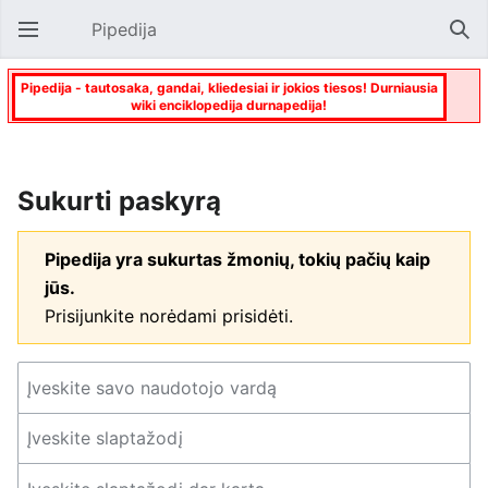
Pipedija
Atverti pagrindinį meniu
Paie
Pipedija - tautosaka, gandai, kliedesiai ir jokios tiesos! Durniausia
wiki enciklopedija durnapedija!
Sukurti paskyrą
Pipedija yra sukurtas žmonių, tokių pačių kaip
jūs.
Prisijunkite norėdami prisidėti.