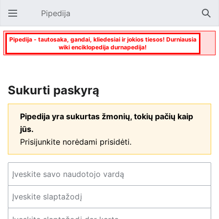
Pipedija
Atverti pagrindinį meniu
Paie
Pipedija - tautosaka, gandai, kliedesiai ir jokios tiesos! Durniausia
wiki enciklopedija durnapedija!
Sukurti paskyrą
Pipedija yra sukurtas žmonių, tokių pačių kaip
jūs.
Prisijunkite norėdami prisidėti.