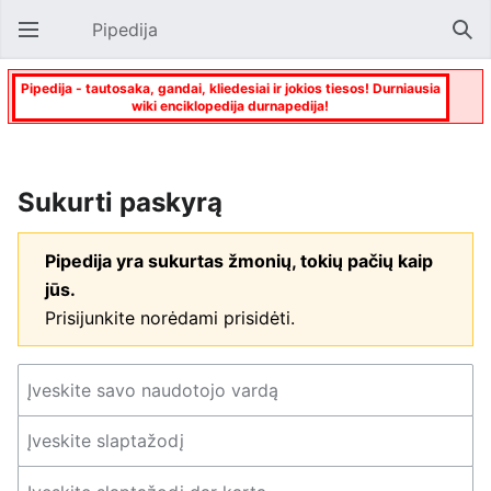
Pipedija
Atverti pagrindinį meniu
Paie
Pipedija - tautosaka, gandai, kliedesiai ir jokios tiesos! Durniausia
wiki enciklopedija durnapedija!
Sukurti paskyrą
Pipedija yra sukurtas žmonių, tokių pačių kaip
jūs.
Prisijunkite norėdami prisidėti.