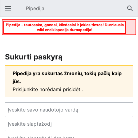
Pipedija
Atverti pagrindinį meniu
Paie
Pipedija - tautosaka, gandai, kliedesiai ir jokios tiesos! Durniausia
wiki enciklopedija durnapedija!
Sukurti paskyrą
Pipedija yra sukurtas žmonių, tokių pačių kaip
jūs.
Prisijunkite norėdami prisidėti.