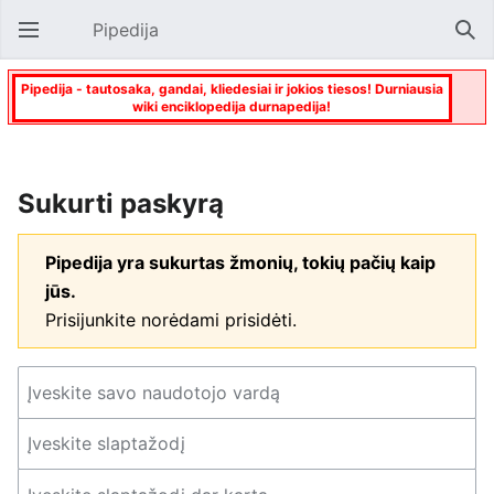
Pipedija
Atverti pagrindinį meniu
Paie
Pipedija - tautosaka, gandai, kliedesiai ir jokios tiesos! Durniausia
wiki enciklopedija durnapedija!
Sukurti paskyrą
Pipedija yra sukurtas žmonių, tokių pačių kaip
jūs.
Prisijunkite norėdami prisidėti.