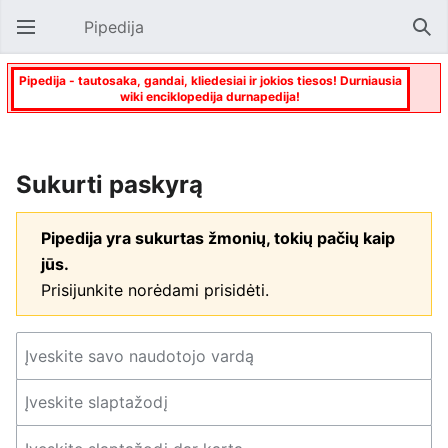
Pipedija
Atverti pagrindinį meniu
Paie
Pipedija - tautosaka, gandai, kliedesiai ir jokios tiesos! Durniausia
wiki enciklopedija durnapedija!
Sukurti paskyrą
Pipedija yra sukurtas žmonių, tokių pačių kaip
jūs.
Prisijunkite norėdami prisidėti.