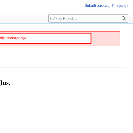
Sukurti paskyrą
Prisijungti
Paieška
edija durnapedija!
Jūs.