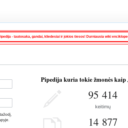
ipedija - tautosaka, gandai, kliedesiai ir jokios tiesos! Durniausia wiki enciklop
Pipedija kuria tokie žmonės kaip 
95 414
keitimų
ažodį,
14 877
apyje.