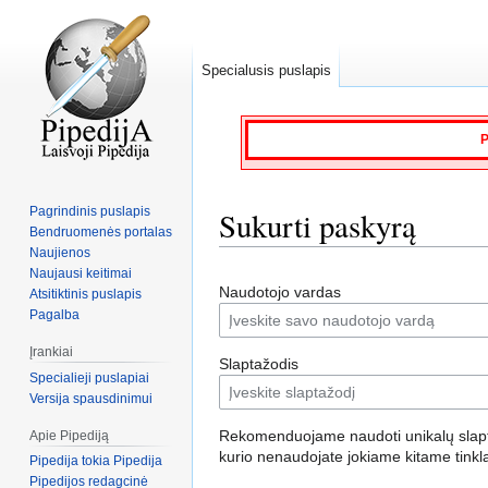
Specialusis puslapis
P
Pagrindinis puslapis
Sukurti paskyrą
Bendruomenės portalas
Naujienos
Naujausi keitimai
Jump
Jump
Naudotojo vardas
Atsitiktinis puslapis
to
to
Pagalba
navigation
search
Įrankiai
Slaptažodis
Specialieji puslapiai
Versija spausdinimui
Rekomenduojame naudoti unikalų slapt
Apie Pipediją
kurio nenaudojate jokiame kitame tinkl
Pipedija tokia Pipedija
Pipedijos redagcinė