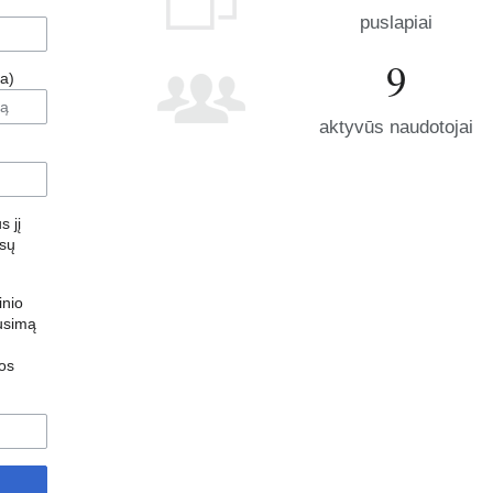
puslapiai
9
a)
aktyvūs naudotojai
s jį
ūsų
inio
ausimą
os