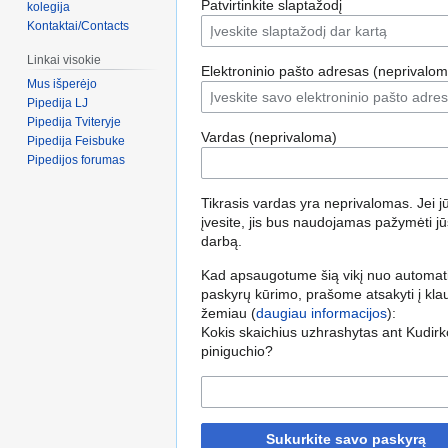
Patvirtinkite slaptažodį
kolegija
Kontaktai/Contacts
Linkai visokie
Elektroninio pašto adresas (neprivalom
Mus išperėjo
Pipedija LJ
Pipedija Tviteryje
Vardas (neprivaloma)
Pipedija Feisbuke
Pipedijos forumas
Tikrasis vardas yra neprivalomas. Jei jū
įvesite, jis bus naudojamas pažymėti j
darbą.
Kad apsaugotume šią vikį nuo automat
paskyrų kūrimo, prašome atsakyti į kl
žemiau (
daugiau informacijos
):
Kokis skaichius uzhrashytas ant Kudirk
piniguchio?
Sukurkite savo paskyrą