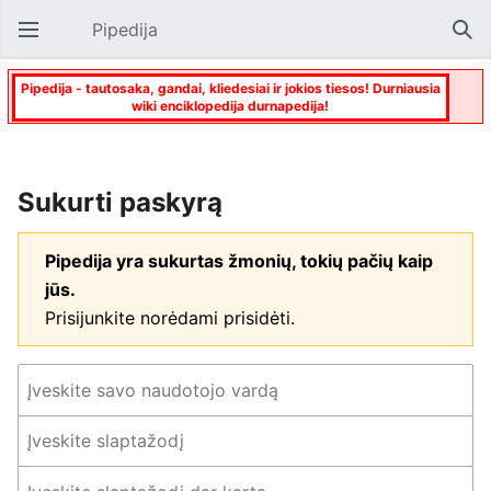
Pipedija
Atverti pagrindinį meniu
Paie
Pipedija - tautosaka, gandai, kliedesiai ir jokios tiesos! Durniausia
wiki enciklopedija durnapedija!
Sukurti paskyrą
Pipedija yra sukurtas žmonių, tokių pačių kaip
jūs.
Prisijunkite norėdami prisidėti.