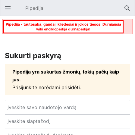
Pipedija
Atverti pagrindinį meniu
Paie
Pipedija - tautosaka, gandai, kliedesiai ir jokios tiesos! Durniausia
wiki enciklopedija durnapedija!
Sukurti paskyrą
Pipedija yra sukurtas žmonių, tokių pačių kaip
jūs.
Prisijunkite norėdami prisidėti.