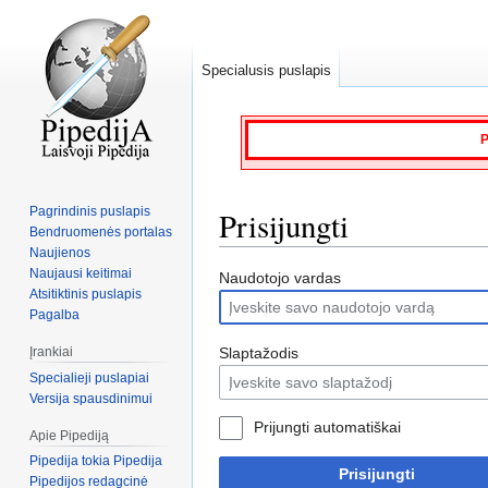
Specialusis puslapis
P
Pagrindinis puslapis
Prisijungti
Bendruomenės portalas
Naujienos
Naujausi keitimai
Jump
Jump
Naudotojo vardas
Atsitiktinis puslapis
to
to
Pagalba
navigation
search
Slaptažodis
Įrankiai
Specialieji puslapiai
Versija spausdinimui
Prijungti automatiškai
Apie Pipediją
Pipedija tokia Pipedija
Prisijungti
Pipedijos redagcinė