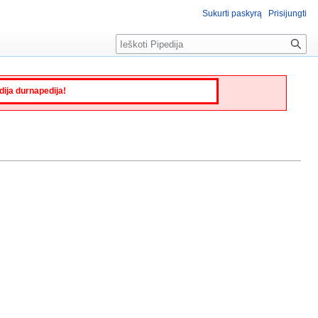
Sukurti paskyrą
Prisijungti
Paieška
edija durnapedija!