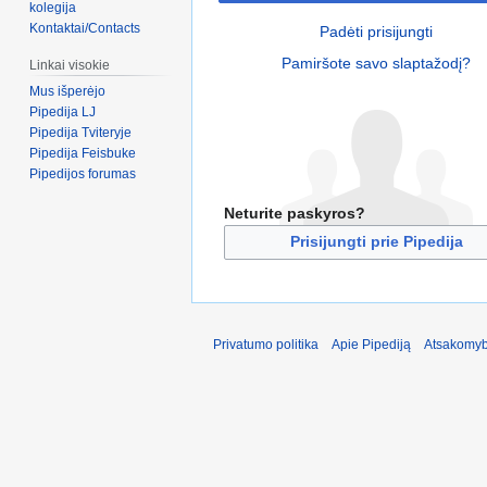
kolegija
Kontaktai/Contacts
Padėti prisijungti
Pamiršote savo slaptažodį?
Linkai visokie
Mus išperėjo
Pipedija LJ
Pipedija Tviteryje
Pipedija Feisbuke
Pipedijos forumas
Neturite paskyros?
Prisijungti prie Pipedija
Privatumo politika
Apie Pipediją
Atsakomyb