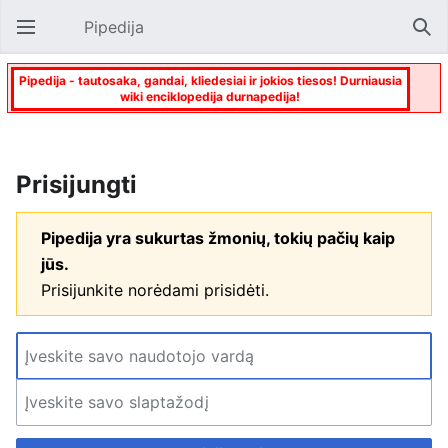
Pipedija
Atverti pagrindinį meniu
Paie
Pipedija - tautosaka, gandai, kliedesiai ir jokios tiesos! Durniausia
wiki enciklopedija durnapedija!
Prisijungti
Pipedija yra sukurtas žmonių, tokių pačių kaip
jūs.
Prisijunkite norėdami prisidėti.