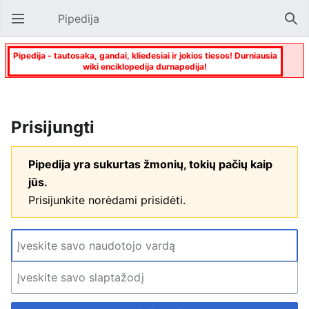
Pipedija
Atverti pagrindinį meniu
Paie
Pipedija - tautosaka, gandai, kliedesiai ir jokios tiesos! Durniausia
wiki enciklopedija durnapedija!
Prisijungti
Pipedija yra sukurtas žmonių, tokių pačių kaip
jūs.
Prisijunkite norėdami prisidėti.