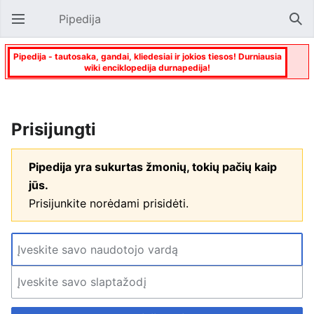
Pipedija
Atverti pagrindinį meniu
Paie
Pipedija - tautosaka, gandai, kliedesiai ir jokios tiesos! Durniausia
wiki enciklopedija durnapedija!
Prisijungti
Pipedija yra sukurtas žmonių, tokių pačių kaip
jūs.
Prisijunkite norėdami prisidėti.