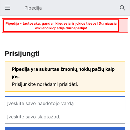
Pipedija
Atverti pagrindinį meniu
Paie
Pipedija - tautosaka, gandai, kliedesiai ir jokios tiesos! Durniausia
wiki enciklopedija durnapedija!
Prisijungti
Pipedija yra sukurtas žmonių, tokių pačių kaip
jūs.
Prisijunkite norėdami prisidėti.