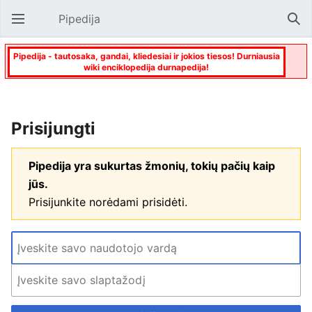
Pipedija
Atverti pagrindinį meniu
Paie
Pipedija - tautosaka, gandai, kliedesiai ir jokios tiesos! Durniausia
wiki enciklopedija durnapedija!
Prisijungti
Pipedija yra sukurtas žmonių, tokių pačių kaip
jūs.
Prisijunkite norėdami prisidėti.