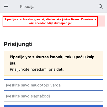
Pipedija
Atverti pagrindinį meniu
Paie
Pipedija - tautosaka, gandai, kliedesiai ir jokios tiesos! Durniausia
wiki enciklopedija durnapedija!
Prisijungti
Pipedija yra sukurtas žmonių, tokių pačių kaip
jūs.
Prisijunkite norėdami prisidėti.