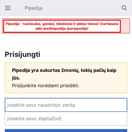
Pipedija
Atverti pagrindinį meniu
Paie
Pipedija - tautosaka, gandai, kliedesiai ir jokios tiesos! Durniausia
wiki enciklopedija durnapedija!
Prisijungti
Pipedija yra sukurtas žmonių, tokių pačių kaip
jūs.
Prisijunkite norėdami prisidėti.