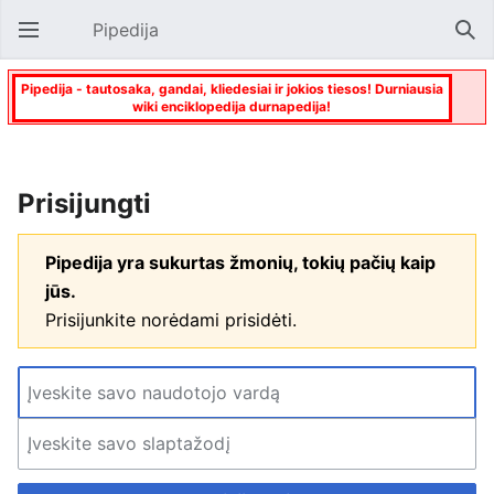
Pipedija
Atverti pagrindinį meniu
Paie
Pipedija - tautosaka, gandai, kliedesiai ir jokios tiesos! Durniausia
wiki enciklopedija durnapedija!
Prisijungti
Pipedija yra sukurtas žmonių, tokių pačių kaip
jūs.
Prisijunkite norėdami prisidėti.