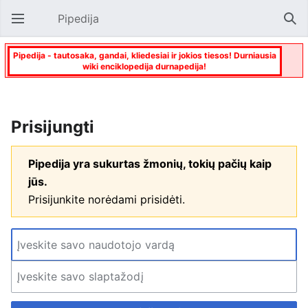
Pipedija
Atverti pagrindinį meniu
Paie
Pipedija - tautosaka, gandai, kliedesiai ir jokios tiesos! Durniausia
wiki enciklopedija durnapedija!
Prisijungti
Pipedija yra sukurtas žmonių, tokių pačių kaip
jūs.
Prisijunkite norėdami prisidėti.