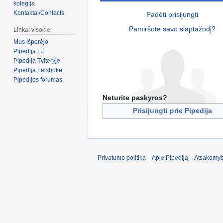
kolegija
Kontaktai/Contacts
Padėti prisijungti
Pamiršote savo slaptažodį?
Linkai visokie
Mus išperėjo
Pipedija LJ
Pipedija Tviteryje
Pipedija Feisbuke
Pipedijos forumas
Neturite paskyros?
Prisijungti prie Pipedija
Privatumo politika
Apie Pipediją
Atsakomyb