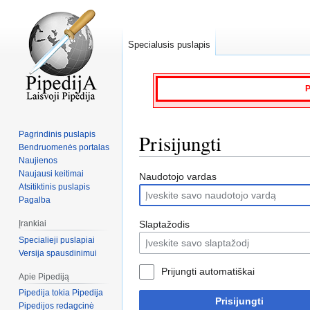
Specialusis puslapis
P
Pagrindinis puslapis
Prisijungti
Bendruomenės portalas
Naujienos
Naujausi keitimai
Jump
Jump
Naudotojo vardas
Atsitiktinis puslapis
to
to
Pagalba
navigation
search
Slaptažodis
Įrankiai
Specialieji puslapiai
Versija spausdinimui
Prijungti automatiškai
Apie Pipediją
Pipedija tokia Pipedija
Prisijungti
Pipedijos redagcinė