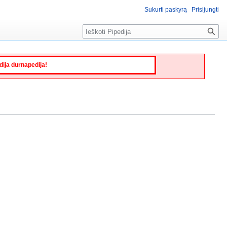
Sukurti paskyrą
Prisijungti
Paieška
edija durnapedija!