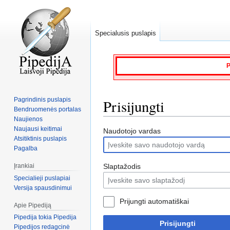
Specialusis puslapis
P
Pagrindinis puslapis
Prisijungti
Bendruomenės portalas
Naujienos
Naujausi keitimai
Jump
Jump
Naudotojo vardas
Atsitiktinis puslapis
to
to
Pagalba
navigation
search
Slaptažodis
Įrankiai
Specialieji puslapiai
Versija spausdinimui
Prijungti automatiškai
Apie Pipediją
Pipedija tokia Pipedija
Prisijungti
Pipedijos redagcinė