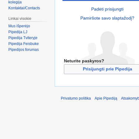
kolegija
Kontaktai/Contacts
Padėti prisijungti
Pamiršote savo slaptažodį?
Linkai visokie
Mus išperėjo
Pipedija LJ
Pipedija Tviteryje
Pipedija Feisbuke
Pipedijos forumas
Neturite paskyros?
Prisijungti prie Pipedija
Privatumo politika
Apie Pipediją
Atsakomyb