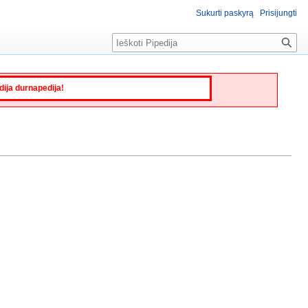
Sukurti paskyrą
Prisijungti
Paieška
edija durnapedija!