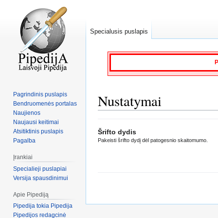
Specialusis puslapis
P
Pagrindinis puslapis
Nustatymai
Bendruomenės portalas
Naujienos
Naujausi keitimai
Jump
Jump
Atsitiktinis puslapis
Šrifto dydis
to
to
Pagalba
Pakeisti šrifto dydį dėl patogesnio skaitomumo.
navigation
search
Įrankiai
Specialieji puslapiai
Versija spausdinimui
Apie Pipediją
Pipedija tokia Pipedija
Pipedijos redagcinė