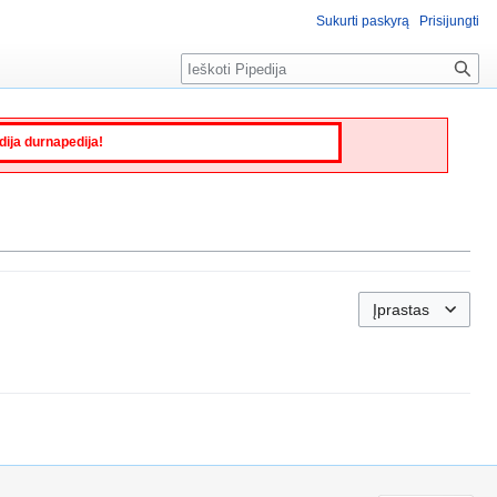
Sukurti paskyrą
Prisijungti
Paieška
edija durnapedija!
Įprastas