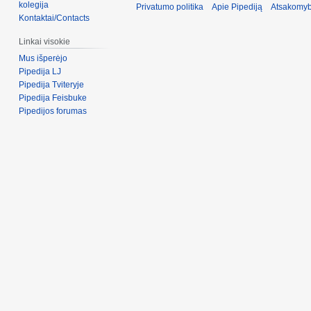
kolegija
Privatumo politika
Apie Pipediją
Atsakomyb
Kontaktai/Contacts
Linkai visokie
Mus išperėjo
Pipedija LJ
Pipedija Tviteryje
Pipedija Feisbuke
Pipedijos forumas