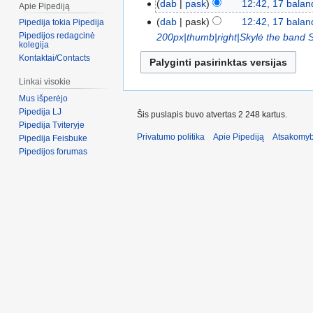
dab
pask
12:42, 17 balan
Apie Pipediją
dab
pask
12:42, 17 balan
Pipedija tokia Pipedija
Pipedijos redagcinė
200px|thumb|right|Skylė the band
kolegija
Kontaktai/Contacts
Linkai visokie
Mus išperėjo
Pipedija LJ
Šis puslapis buvo atvertas 2 248 kartus.
Pipedija Tviteryje
Privatumo politika
Apie Pipediją
Atsakomyb
Pipedija Feisbuke
Pipedijos forumas