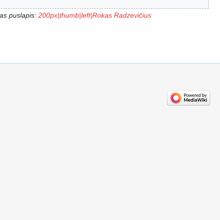
as puslapis:
200px|thumb|left|Rokas Radzevičius