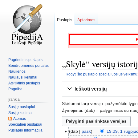
Puslapis
Aptarimas
P
Pagrindinis puslapis
„Skylė“ versijų istori
Bendruomenės portalas
Naujienos
Rodyti šio puslapio specialiuosius veiksmu
Naujausi keitimai
Atsitiktinis puslapis
Jump
Jump
Ieškoti versijų
Pagalba
to
to
navigation
search
Įrankiai
Skirtumai tarp versijų: pažymėkite lygi
Susiję puslapiai
Žymėjimai: (dab) = palyginimas su nauja
Susiję keitimai
Atomas
Specialieji puslapiai
Puslapio informacija
dab
pask
19:09, 1 rugpjū