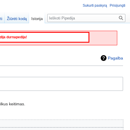
Sukurti paskyrą
Prisijungti
Paieška
ti
Žiūrėti kodą
Istorija
edija durnapedija!
Pagalba
lkus keitimas.