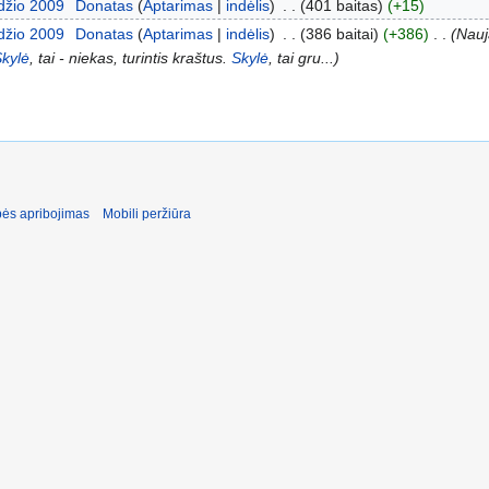
džio 2009
‎
Donatas
Aptarimas
indėlis
‎
401 baitas
+15
džio 2009
‎
Donatas
Aptarimas
indėlis
‎
386 baitai
+386
‎
Nauj
Skylė
, tai - niekas, turintis kraštus.
Skylė
, tai gru...
ės apribojimas
Mobili peržiūra