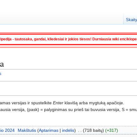
Skaity
ipedija - tautosaka, gandai, kliedesiai ir jokios tiesos! Durniausia wiki enciklop
ja
s
namas versijas ir spustelkite
Enter
klavišą arba mygtuką apačioje.
usia versija, (pask) = palyginimas su prieš tai buvusia versija, S = smu
čio 2024
‎
Makštutis
Aptarimas
indėlis
‎
718 baitų
+317