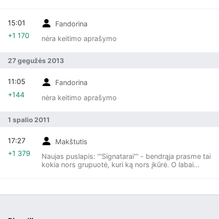
15:01
Fandorina
+1 170
nėra keitimo aprašymo
27 gegužės 2013
11:05
Fandorina
+144
nėra keitimo aprašymo
1 spalio 2011
17:27
Makštutis
+1 379
Naujas puslapis: '''Signatarai''' - bendrąja prasme tai
kokia nors grupuotė, kuri ką nors įkūrė. O labai
konkrečiąja prasme - tai dažniausiai tie politikai,
kurie paskelbė [[Neprik...