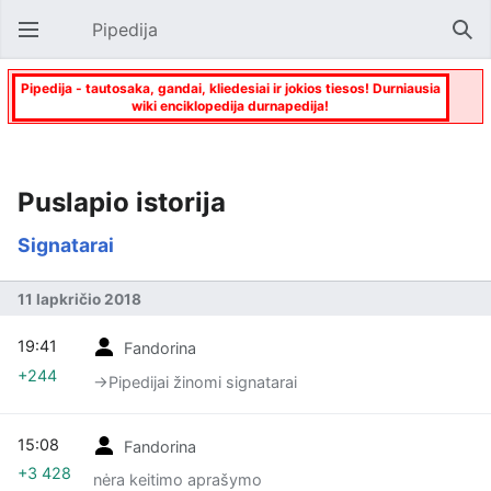
Pipedija
Atverti pagrindinį meniu
Paie
Pipedija - tautosaka, gandai, kliedesiai ir jokios tiesos! Durniausia
wiki enciklopedija durnapedija!
Puslapio istorija
Signatarai
11 lapkričio 2018
19:41
Fandorina
+244
→‎Pipedijai žinomi signatarai
15:08
Fandorina
+3 428
nėra keitimo aprašymo