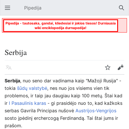
Pipedija
Atverti pagrindinį meniu
Paie
Pipedija - tautosaka, gandai, kliedesiai ir jokios tiesos! Durniausia
wiki enciklopedija durnapedija!
Serbija
Kalba
Stebėti
Keisti
Serbija
, nuo seno dar vadinama kaip "Mažoji Rusija" -
tokia
šūdų valstybė
, nes nuo jos visiems vien tik
problemos, ir taip jau daugiau kaip 100 metų. Štai kad
ir
I Pasaulinis karas
- gi prasidėjo nuo to, kad kažkoks
serbas Gavrila Principas nušovė
Austrijos-Vengrijos
sosto įpėdinį erchercogą Ferdinandą. Tai štai jums ir
prašom.