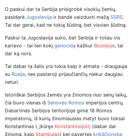
O paskui dar ta Serbija prisigrobė visokių žemių,
pasidarė
Jugoslavija
ir bandė vaizduoti mažą
SSRS
.
Tai dar gerai, kad ne tokią šūdiną, bet visvien šūdiną.
Paskui ta Jugoslavija suiro, bet Serbija ir toliau vis
kariavo - tai ten kokį
genocidą
kažkur
Bosnijoje
, tai
dar ką nors.
Tai dabar ta šalis yra tokia kaip ir atmata - draugauja
su
Rusija
, nes pastaroji prijaučiančių niekur daugiau
neturi.
Istoriškai Serbijos žemės yra žinomos nuo senų laikų,
čia buvo vienas iš
Senovės Romos
imperijos centrų.
Dabartinės Serbijos teritorijoje gimė 18 Romos
imperatorių, iš kurių žinomiausias matyt buvo toksai
Konstantinas I, įkūręs
Konstantinopolį
(dabar dar
žinomą, kaip
Stambulas
) bei pavertęs
krikščionybę