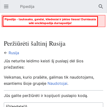
Pipedija
Atverti pagrindinį meniu
Paie
Pipedija - tautosaka, gandai, kliedesiai ir jokios tiesos! Durniausia
wiki enciklopedija durnapedija!
Peržiūrėti šaltinį Rusija
←
Rusija
Jūs neturite leidimo keisti šį puslapį dėl šios
priežasties:
Veiksmas, kurio prašėte, galimas tik naudotojams,
esantiems šioje grupėje
Naudotojai
.
Jūs galite peržiūrėti ir kopijuoti puslapio kodą.