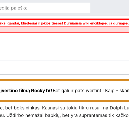
aka, gandai, kliedesiai ir jokios tiesos! Durniausia wiki enciklopedija durnaped
 įvertino filmą Rocky IV!
Bet gali ir pats įvertinti! Kaip - ska
ne, bet boksininkas. Kaunasi su tokiu tikru rusu.. na Dolph L
avimu. Uždirbo nemažai babkių, bet yra suprantamas tik kažk