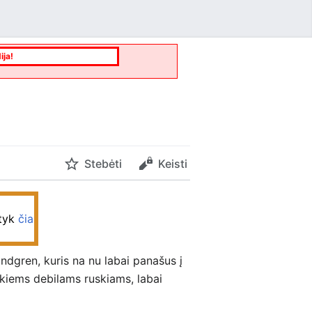
ija!
Stebėti
Keisti
ityk
čia
undgren, kuris na nu labai panašus į
okiems debilams ruskiams, labai