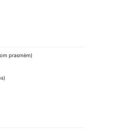
visom prasmėm)
os)