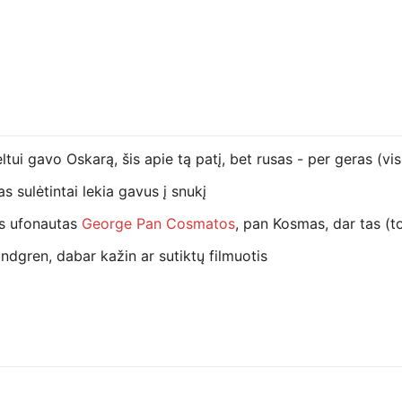
eltui gavo Oskarą, šis apie tą patį, bet rusas - per geras (
s sulėtintai lekia gavus į snukį
ks ufonautas
George Pan Cosmatos
, pan Kosmas, dar tas (t
undgren, dabar kažin ar sutiktų filmuotis