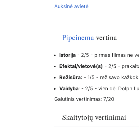
Auksinė avietė
Pipcinema
vertina
Istorija
- 2/5 - pirmas filmas ne v
Efektai/vietovė(s)
- 2/5 - prakaita
Režisūra:
- 1/5 - režisavo kažko
Vaidyba
: - 2/5 - vien dėl Dolph L
Galutinis vertinimas: 7/20
Skaitytojų vertinimai