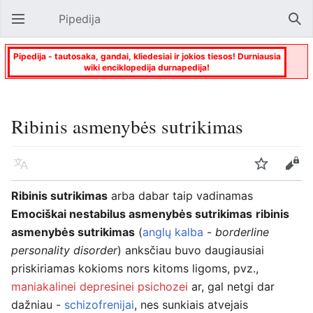
Pipedija
Atverti pagrindinį meniu
Paie
Pipedija - tautosaka, gandai, kliedesiai ir jokios tiesos! Durniausia
wiki enciklopedija durnapedija!
Ribinis asmenybės sutrikimas
Kalba
Stebėti
Keisti
Ribinis sutrikimas
arba dabar taip vadinamas
Emociškai nestabilus asmenybės sutrikimas
ribinis
asmenybės sutrikimas
(
anglų kalba
-
borderline
personality disorder
) anksčiau buvo daugiausiai
priskiriamas kokioms nors kitoms ligoms, pvz.,
maniakalinei depresinei psichozei
ar, gal netgi dar
dažniau -
schizofrenijai
, nes sunkiais atvejais