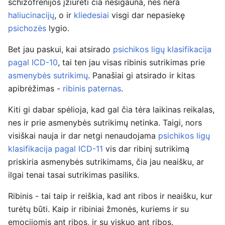
schizofrenijos įžiūrėti čia nesigauna, nes nėra
haliucinacijų
, o ir
kliedesiai
visgi dar nepasiekę
psichozės
lygio.
Bet jau paskui, kai atsirado
psichikos ligų klasifikacija
pagal ICD-10
, tai ten jau visas ribinis sutrikimas prie
asmenybės sutrikimų
. Panašiai gi atsirado ir kitas
apibrėžimas -
ribinis paternas
.
Kiti gi dabar spėlioja, kad gal čia tėra laikinas reikalas,
nes ir prie asmenybės sutrikimų netinka. Taigi, nors
visiškai nauja ir dar netgi nenaudojama
psichikos ligų
klasifikacija pagal ICD-11
vis dar ribinį sutrikimą
priskiria asmenybės sutrikimams, čia jau neaišku, ar
ilgai tenai tasai sutrikimas pasiliks.
Ribinis - tai taip ir reiškia, kad ant ribos ir neaišku, kur
turėtų būti. Kaip ir ribiniai žmonės, kuriems ir su
emocijomis ant ribos, ir su viskuo ant ribos.