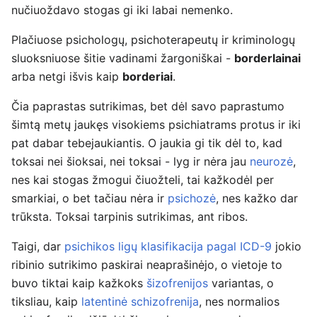
nučiuoždavo stogas gi iki labai nemenko.
Plačiuose psichologų, psichoterapeutų ir kriminologų
sluoksniuose šitie vadinami žargoniškai -
borderlainai
arba netgi išvis kaip
borderiai
.
Čia paprastas sutrikimas, bet dėl savo paprastumo
šimtą metų jaukęs visokiems psichiatrams protus ir iki
pat dabar tebejaukiantis. O jaukia gi tik dėl to, kad
toksai nei šioksai, nei toksai - lyg ir nėra jau
neurozė
,
nes kai stogas žmogui čiuožteli, tai kažkodėl per
smarkiai, o bet tačiau nėra ir
psichozė
, nes kažko dar
trūksta. Toksai tarpinis sutrikimas, ant ribos.
Taigi, dar
psichikos ligų klasifikacija pagal ICD-9
jokio
ribinio sutrikimo paskirai neaprašinėjo, o vietoje to
buvo tiktai kaip kažkoks
šizofrenijos
variantas, o
tiksliau, kaip
latentinė schizofrenija
, nes normalios