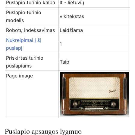
Puslapio turinio kalba
lt - lietuvių
Puslapio turinio
vikitekstas
modelis
Robotų indeksavimas
Leidžiama
Nukreipimai į šį
1
puslapį
Priskirtas turinio
Taip
puslapiams
Page image
Puslapio apsaugos lygmuo