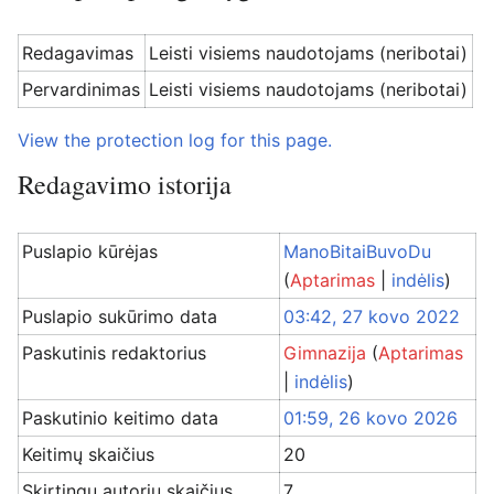
Redagavimas
Leisti visiems naudotojams (neribotai)
Pervardinimas
Leisti visiems naudotojams (neribotai)
View the protection log for this page.
Redagavimo istorija
Puslapio kūrėjas
ManoBitaiBuvoDu
(
Aptarimas
|
indėlis
)
Puslapio sukūrimo data
03:42, 27 kovo 2022
Paskutinis redaktorius
Gimnazija
(
Aptarimas
|
indėlis
)
Paskutinio keitimo data
01:59, 26 kovo 2026
Keitimų skaičius
20
Skirtingų autorių skaičius
7