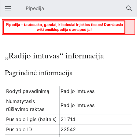
Pipedija
Atverti pagrindinį meniu
Paie
Pipedija - tautosaka, gandai, kliedesiai ir jokios tiesos! Durniausia
wiki enciklopedija durnapedija!
„Radijo imtuvas“ informacija
Pagrindinė informacija
Rodyti pavadinimą
Radijo imtuvas
Numatytasis
Radijo imtuvas
rūšiavimo raktas
Puslapio ilgis (baitais)
21 714
Puslapio ID
23542