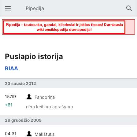
Pipedija
Atverti pagrindinį meniu
Paie
Pipedija - tautosaka, gandai, kliedesiai ir jokios tiesos! Durniausia
wiki enciklopedija durnapedija!
Puslapio istorija
RIAA
23 sausio 2012
15:19
Fandorina
+61
nėra keitimo aprašymo
29 gruodžio 2009
04:31
Makštutis