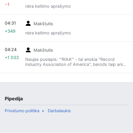
−1
nėra keitimo aprašymo
04:31
Makštutis
+349
nėra keitimo aprašymo
04:24
Makštutis
+1 033
Naujas puslapis: '''RIAA''' - tai anokia "Record
Industry Association of America", berods taip anie
vadinasi - muzikos industriją vienija... Tai tarp kitko,
kaip tais [[Vaka...
Pipedija
Privatumo politika
Darbalaukis