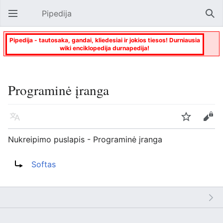
Pipedija
Atverti pagrindinį meniu
Paie
Pipedija - tautosaka, gandai, kliedesiai ir jokios tiesos! Durniausia
wiki enciklopedija durnapedija!
Programinė įranga
Kalba
Stebėti
Keisti
Nukreipimo puslapis - Programinė įranga
Nukreipti į:
Softas