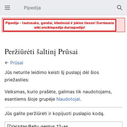
Pipedija
Atverti pagrindinį meniu
Paie
Pipedija - tautosaka, gandai, kliedesiai ir jokios tiesos! Durniausia
wiki enciklopedija durnapedija!
Peržiūrėti šaltinį Prūsai
←
Prūsai
Jūs neturite leidimo keisti šį puslapį dėl šios
priežasties:
Veiksmas, kurio prašėte, galimas tik naudotojams,
esantiems šioje grupėje
Naudotojai
.
Jūs galite peržiūrėti ir kopijuoti puslapio kodą.