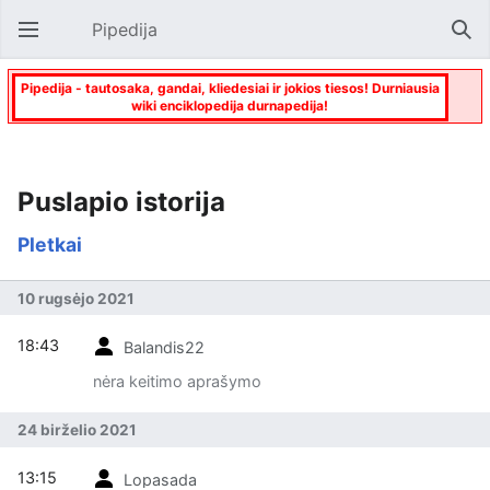
Pipedija
Atverti pagrindinį meniu
Paie
Pipedija - tautosaka, gandai, kliedesiai ir jokios tiesos! Durniausia
wiki enciklopedija durnapedija!
Puslapio istorija
Pletkai
10 rugsėjo 2021
18:43
Balandis22
nėra keitimo aprašymo
24 birželio 2021
13:15
Lopasada