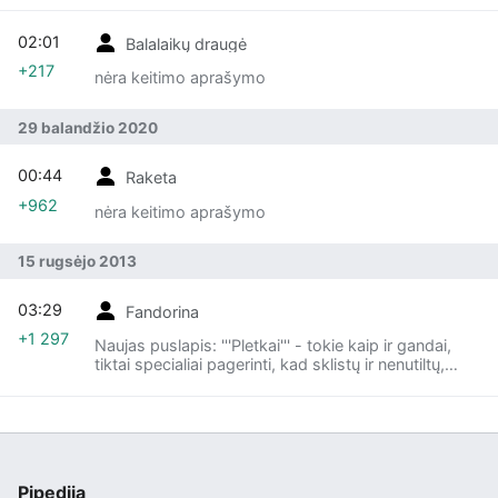
02:01
Balalaikų draugė
+217
nėra keitimo aprašymo
29 balandžio 2020
00:44
Raketa
+962
nėra keitimo aprašymo
15 rugsėjo 2013
03:29
Fandorina
+1 297
Naujas puslapis: '''Pletkai''' - tokie kaip ir gandai,
tiktai specialiai pagerinti, kad sklistų ir nenutiltų,
ypačiai, kai juos skleidžia visokios pagyvenusios
britkios personos, piktos ant ...
Pipedija