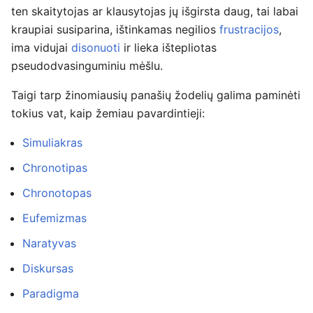
ten skaitytojas ar klausytojas jų išgirsta daug, tai labai
kraupiai susiparina, ištinkamas negilios
frustracijos
,
ima vidujai
disonuoti
ir lieka ištepliotas
pseudodvasinguminiu mėšlu.
Taigi tarp žinomiausių panašių žodelių galima paminėti
tokius vat, kaip žemiau pavardintieji:
Simuliakras
Chronotipas
Chronotopas
Eufemizmas
Naratyvas
Diskursas
Paradigma