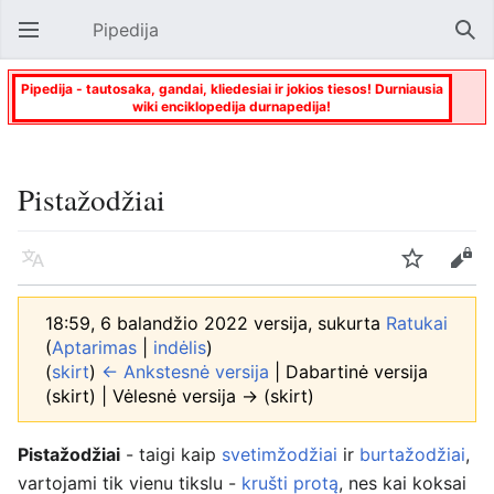
Pipedija
Atverti pagrindinį meniu
Paie
Pipedija - tautosaka, gandai, kliedesiai ir jokios tiesos! Durniausia
wiki enciklopedija durnapedija!
Pistažodžiai
Kalba
Stebėti
Keisti
18:59, 6 balandžio 2022 versija, sukurta
Ratukai
(
Aptarimas
|
indėlis
)
(
skirt
)
← Ankstesnė versija
| Dabartinė versija
(skirt) | Vėlesnė versija → (skirt)
Pistažodžiai
- taigi kaip
svetimžodžiai
ir
burtažodžiai
,
vartojami tik vienu tikslu -
krušti protą
, nes kai koksai