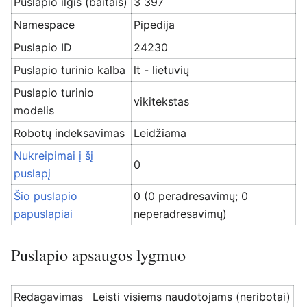
Puslapio ilgis (baitais)
3 397
Namespace
Pipedija
Puslapio ID
24230
Puslapio turinio kalba
lt - lietuvių
Puslapio turinio
vikitekstas
modelis
Robotų indeksavimas
Leidžiama
Nukreipimai į šį
0
puslapį
Šio puslapio
0 (0 peradresavimų; 0
papuslapiai
neperadresavimų)
Puslapio apsaugos lygmuo
Redagavimas
Leisti visiems naudotojams (neribotai)