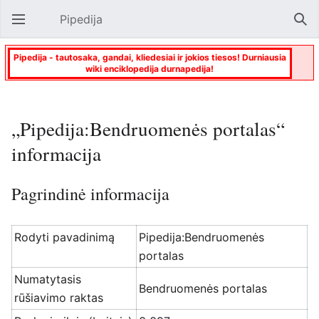
Pipedija
Atverti pagrindinį meniu
Paie
Pipedija - tautosaka, gandai, kliedesiai ir jokios tiesos! Durniausia
wiki enciklopedija durnapedija!
„Pipedija:Bendruomenės portalas“
informacija
Pagrindinė informacija
Rodyti pavadinimą
Pipedija:Bendruomenės
portalas
Numatytasis
Bendruomenės portalas
rūšiavimo raktas